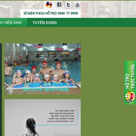
0945 77 9999
SỐ ĐIỆN THOẠI HỖ TRỢ:
Ư VIỆN ẢNH
TUYỂN DỤNG