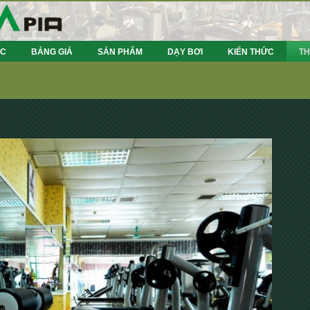
ỨC
BẢNG GIÁ
SẢN PHẨM
DẠY BƠI
KIẾN THỨC
TH