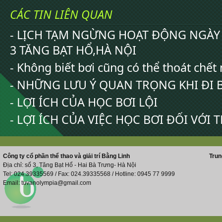
CÁC TIN LIÊN QUAN
- LỊCH TẠM NGỪNG HOẠT ĐỘNG NGÀY 
3 TĂNG BẠT HỔ,HÀ NỘI
- Không biết bơi cũng có thể thoát chết
- NHỮNG LƯU Ý QUAN TRỌNG KHI ĐI 
- LỢI ÍCH CỦA HỌC BƠI LỘI
- LỢI ÍCH CỦA VIỆC HỌC BƠI ĐỐI VỚI 
Công ty cổ phần thể thao và giải trí Bằng Linh
Trun
Địa chỉ: số 3, Tăng Bạt Hổ - Hai Bà Trưng- Hà Nội
Tel: 024.39335569 / Fax: 024.39335568 / Hotline: 0945 77 9999
Email: tuvanolympia@gmail.com